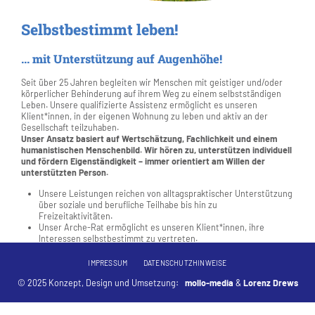
Selbstbestimmt leben!
... mit Unterstützung auf Augenhöhe!
Seit über 25 Jahren begleiten wir Menschen mit geistiger und/oder
körperlicher Behinderung auf ihrem Weg zu einem selbstständigen
Leben. Unsere qualifizierte Assistenz ermöglicht es unseren
Klient*innen, in der eigenen Wohnung zu leben und aktiv an der
Gesellschaft teilzuhaben.
Unser Ansatz basiert auf Wertschätzung, Fachlichkeit und einem
humanistischen Menschenbild. Wir hören zu, unterstützen individuell
und fördern Eigenständigkeit – immer orientiert am Willen der
unterstützten Person.
Unsere Leistungen reichen von alltagspraktischer Unterstützung
über soziale und berufliche Teilhabe bis hin zu
Freizeitaktivitäten.
Unser Arche-Rat ermöglicht es unseren Klient*innen, ihre
Interessen selbstbestimmt zu vertreten.
Unser Förderverein hilft dabei, besondere Anschaffungen und
Aktivitäten finanziell zu unterstützen.
IMPRESSUM
DATENSCHUTZHINWEISE
© 2025 Konzept, Design und Umsetzung:
mollo-media
&
Lorenz Drews
Aktuelle Termine & Veranstaltungen findest du
hier.